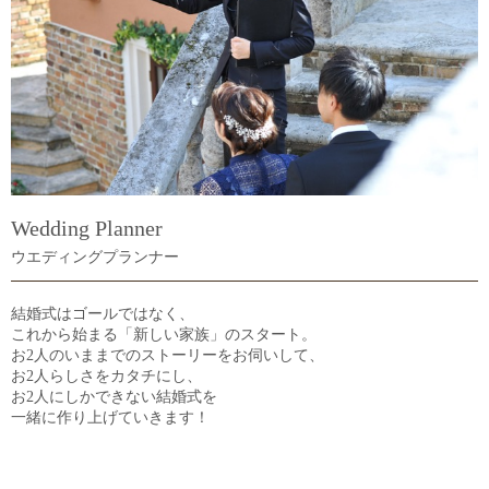
コリーナウエディングの1日
先輩カップルレポート
NEWS
Q&A
お問い合わせ
Wedding Planner
ウエディングプランナー
見学予約
資料請求
結婚式はゴールではなく、
ご列席の皆様へ
ご成約のお2人へ
これから始まる「新しい家族」のスタート。
お2人のいままでのストーリーをお伺いして、
お2人らしさをカタチにし、
お2人にしかできない結婚式を
一緒に作り上げていきます！