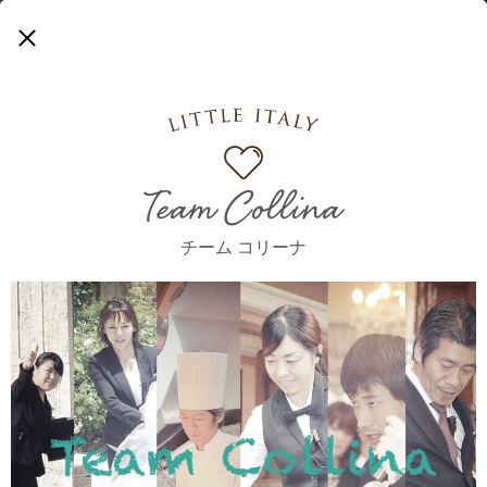
Bridal Fair
Plan
Team Collina
ブライダルフェア
ウエディングプラン
チーム コリーナ
r
m
f
o
C
a
o
h
c
l
l
e
i
n
h
a
T
コリーナが選ばれる